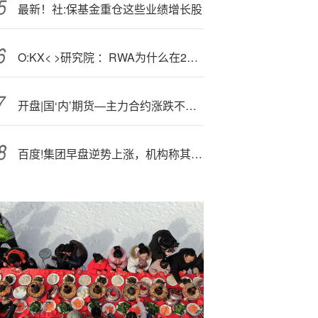
最新！社:保基金重仓这些业绩增长股
O:KX< >研究院 ：RWA为什么在2025年成为关键叙事？
开盘|国‘内’期货—主力合约涨跌不一 玻璃跌超2%
百度!集团早盘逆势上涨，机构称其仍具估值修复空间