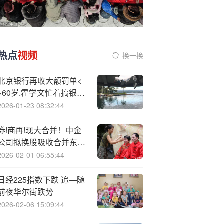
热点
视频
换一换
北京银行再收大额罚单<
>60岁.霍学文忙着搞银企
合作
2026-01-23 08:32:44
券!商再!现大合并！中金
公司拟换股吸收合并东兴
证券、信达证券，今起停
2026-02-01 06:55:44
牌
日经225指数下跌 追—随
前夜华尔街跌势
2026-02-06 15:09:44