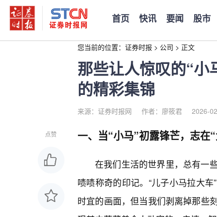
首页
快讯
要闻
股市
您当前的位置：
证券时报
>
公司
>
正文
那些让人惊叹的“小
的精彩集锦
来源：证券时报网
作者：廖筱君
2026-02
一、当“小马”初露锋芒，志在“
点赞
在我们生活的世界里，总有一
啧啧称奇的印记。“儿子小马拉大车
时宜的画面，但当我们剥离掉那些