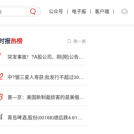
公众号
电子报
客户端
时报
热榜
换一换
突发事故！?A股公司，刚{刚}公告！造成1人死亡
中?银三星人寿获;批发行不超过30亿元的无固定期限资本债券
普—京：美国新制裁损害的是美俄关系而非俄罗斯经济
青岛啤酒,股份(00168)绩后跌4.61% 第三季度营收微降