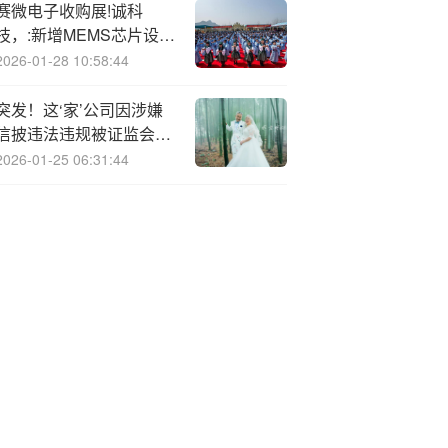
赛微电子收购展!诚科
技，:新增MEMS芯片设计
服务及EDA软件业务
2026-01-28 10:58:44
突发！这‘家’公司因涉嫌
信披违法违规被证监会立
案|盘后公告集锦
2026-01-25 06:31:44